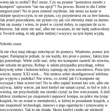
wiem jak to zrobić? Być może. Czy na pytanie “pomożesz mordo z
kompem” opowiem “nie ma opcji”? Na pewno. Brzmi to dla Ciebie
niegrzecznie? No to pora zmienić myślenie. Jak stoisz na kasie w
sklepie spożywczym, to nie pytam, czy przyniesiesz mi za free batona.
Jak jesteś prawnikiem, nie pytam czy jak coś obronisz mnie za darmo.
Jak się znamy i wiem, że jesteś w czymś dobry, to zapytam ile za to
bierzesz. Jak mnie nie stać, albo nie uważam, że nie będę zadowolony
z Twoich usług, to idę gdzie indziej i wszyscy na tym lepiej wyjdą.
Szkoda czasu
Ja nie chcę tutaj nikogo zniechęcać do pomocy. Wiadomo, pomoc jest
super. Pamiętajcie jednak, że nie każdy, kto prosi o pomoc, faktycznie
jej potrzebuje. Wiele osób stać, żeby ten komputer zanieść do serwisu,
ale szkoda im gorsza. Robiąc w takim przypadku przysługę, robisz
krzywdę sobie i ludziom którzy zajmują się tym zawodowo. Poza tym
wiecie, mamy XXI wiek… Nie umiesz sobie skonfigurować telefonu
po wyjęciu z pudełka? Nie wiesz, co zrobić jak Ci komputer się
wysypał z blue screen’em? No to albo zapłać komuś kto wie, albo nie
używaj. Jakby wiecie, jak ktoś kiedyś nie umiał czytać, to był w tyle z
wiedzą, nie przychodziły mu ziomki czytać za free wieczorami. A dziś
idziesz ziomkowi po znajomości naprawić kompa, na półce ma tysiąc
książek, bo on został w mentalności, w której to posiadanie książek, a
nie znajomość technologii, stanowi o jego ogarnięciu i sytuowaniu w
rzeczywistości. Tak to nie działa. Skoro kiedyś ceniło się zdolność