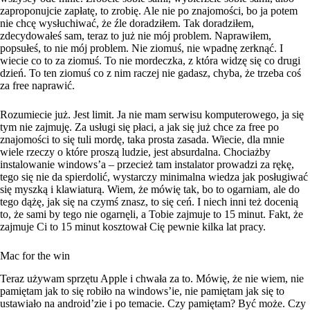
zaproponujcie zapłatę, to zrobię. Ale nie po znajomości, bo ja potem
nie chcę wysłuchiwać, że źle doradziłem. Tak doradziłem,
zdecydowałeś sam, teraz to już nie mój problem. Naprawiłem,
popsułeś, to nie mój problem. Nie ziomuś, nie wpadnę zerknąć. I
wiecie co to za ziomuś. To nie mordeczka, z która widzę się co drugi
dzień. To ten ziomuś co z nim raczej nie gadasz, chyba, że trzeba coś
za free naprawić.
Rozumiecie już. Jest limit. Ja nie mam serwisu komputerowego, ja się
tym nie zajmuję. Za usługi się płaci, a jak się już chce za free po
znajomości to się tuli mordę, taka prosta zasada. Wiecie, dla mnie
wiele rzeczy o które proszą ludzie, jest absurdalna. Chociażby
instalowanie windows’a – przecież tam instalator prowadzi za rękę,
tego się nie da spierdolić, wystarczy minimalna wiedza jak posługiwać
się myszką i klawiaturą. Wiem, że mówię tak, bo to ogarniam, ale do
tego dążę, jak się na czymś znasz, to się ceń. I niech inni też docenią
to, że sami by tego nie ogarnęli, a Tobie zajmuje to 15 minut. Fakt, że
zajmuje Ci to 15 minut kosztował Cię pewnie kilka lat pracy.
Mac for the win
Teraz używam sprzętu Apple i chwała za to. Mówię, że nie wiem, nie
pamiętam jak to się robiło na windows’ie, nie pamiętam jak się to
ustawiało na android’zie i po temacie. Czy pamiętam? Być może. Czy