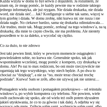
Każda wizyta w domu to był serwis z dojazdem. Ja rozumiem, że
znam się, że mogę pomóc, że każdy pewnie ma w rodzinie takiego
jednego informatyka, ale już rzygam. Nie działa drukarka, nie działa
word, nie działa sieć… Jak? Konfiguruje u siebie tak samo, więcej w
tym grzebię i działa. W domu zrobię, nikt kurwa nic nie rusza i nie
działa nagle. No ciekawe bardzo, sama się drukarka odinstalowała…
Ale trudno, może tak. Mogę pomóc, zerknąć na tego windows’a, na tą
drukarkę, dla mnie to często chwila, nie ma problemu. Ale niestety
poszedłem w to za daleko, a wycofać się ciężko.
Co za dużo, to nie zdrowo
Jest taki pewien limit, który w pewnym momencie osiągnąłem i
powiedziałem sobie, no kurwa nie. Generalnie spoko, tak jak
wspominałem wcześniej, mogę pomóc z kompem, czy drukarką w
domu. Ale! Po raz to max rodzicom, bo oni może rzeczywiście nie
ogarniają tak tego wszystkiego, więc niech będzie. A po dwa to
chociaż za “dziękuję”, a nie za “no, może teraz chociaż trochę
podziała”. Kurwa! Sam se zrób, albo nie używaj jak nie umiesz…
Pomagałem wielu osobom i pomagałem przekrojowo – od reinstalu
windows’a, po wybór komputera czy telefonu. Nie powiem, wiele
osób zachowało się spoko, ale od wielu też osób potem słyszałem
jakieś utyskiwania, że co to za gówno i tak dalej. A odjebta wy się
wszyscy ode mnie. Zróbcie sobie sami, wybierzcie sobie sami, albo