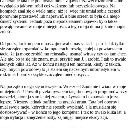
Generalnie tata nie pochwalał mojej zajawki. Nawet rozumiem – nie
wyglądało jakbym robił coś ważnego lub przyszłościowego. Na
kompach znał się o wiele mniej niż ja, więc nie umiał sobie czegoś
ponownie przestawić lub naprawić, a blue screen to była dla niego
śmierć systemu. Jednak poza niepodzielaniem zajawki było także
powątpiewanie w moje umiejętności, a tego moja duma już nie mogła
znieść.
Od początku kompem u nas zajmował u nas sąsiad – pan J. Jak tylko
się zacząłem ogarniać w komputerach troszkę lepiej to powtarzałem
tacie, że ja mogę zrobić mu reinstalkę, usunąć wirusy czy co tam chce.
Ale nie, bo ja się nie znam, musi przyjść pan J. i zrobić. I tak to trwało
ładnych kilka lat. Aż w końcu nastąpił ten moment, kiedy (z takich,
czy innych powodów) to ja stałem się naczelnym informatykiem w
rodzinie. I bardzo szybko zacząłem mieć dosyć…
Na początku mega się ucieszyłem. Wreszcie! Zaufanie i wiara w moje
umiejętności! Powoli przekonywałem tatę do nowych programów, czy
narzędzi, które ja sam lepiej znałem, używałem i uznawałem je za
lepsze. Niestety jednak trafiłem na grząski grunt. Tata był oporny i
miał swoje racje, których nie sposób wyplenić, a ja musiałem się
dostosowywać – w końcu to jego komputer. I tak to trwało kilka lat, a
moja irytacja i zmęczenie rosły, zajmując miejsce ekscytacji.