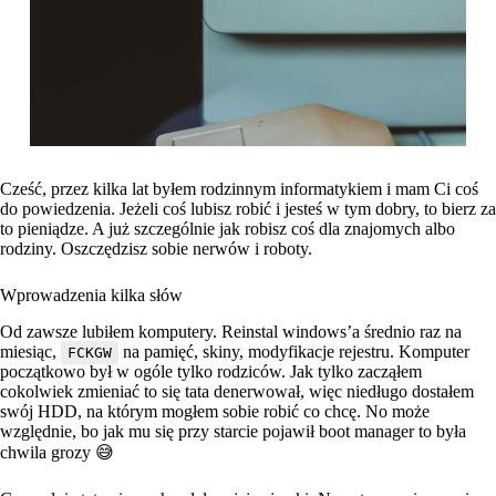
Cześć, przez kilka lat byłem rodzinnym informatykiem i mam Ci coś
do powiedzenia. Jeżeli coś lubisz robić i jesteś w tym dobry, to bierz za
to pieniądze. A już szczególnie jak robisz coś dla znajomych albo
rodziny. Oszczędzisz sobie nerwów i roboty.
Wprowadzenia kilka słów
Od zawsze lubiłem komputery. Reinstal windows’a średnio raz na
miesiąc,
na pamięć, skiny, modyfikacje rejestru. Komputer
FCKGW
początkowo był w ogóle tylko rodziców. Jak tylko zacząłem
cokolwiek zmieniać to się tata denerwował, więc niedługo dostałem
swój HDD, na którym mogłem sobie robić co chcę. No może
względnie, bo jak mu się przy starcie pojawił boot manager to była
chwila grozy 😅