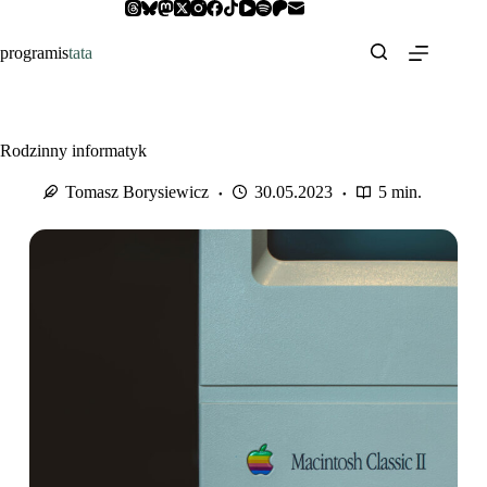
Przejdź
do
treści
programis
tata
Rodzinny informatyk
Tomasz Borysiewicz
30.05.2023
5 min.