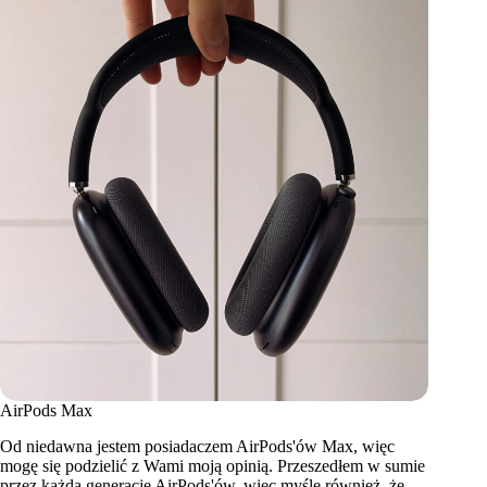
AirPods Max
Od niedawna jestem posiadaczem AirPods'ów Max, więc
mogę się podzielić z Wami moją opinią. Przeszedłem w sumie
przez każdą generację AirPods'ów, więc myślę również, że