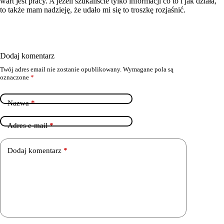
wart jest pracy. A jeżeli szukaliście tylko informacji co to i jak działa,
to także mam nadzieję, że udało mi się to troszkę rozjaśnić.
Dodaj komentarz
Twój adres email nie zostanie opublikowany.
Wymagane pola są
oznaczone
*
Nazwa
*
Adres e-mail
*
Dodaj komentarz
*