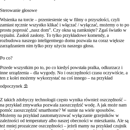
Sterowanie głosowe
Wisienka na torcie – przeniesienie się w filmy o przyszłości, czyli
zamiast ręcznie wszystko klikać i włączać / wyłączać, możemy o to po
prostu poprosić „nasz dom”. Czy okna są zamknięte? Zgaś światło w
sypialni. Zasłoń zasłony. To tylko przykładowe komendy, a
rozbudowa naszego inteligentnego domu pozwala na coraz większe
zarządzaniem nim tylko przy użyciu naszego głosu.
Po co?
Przede wszystkim po to, po co kiedyś powstała pralka, odkurzacz i
inne urządzenia – dla wygody. No i oszczędności czasu oczywiście, a
ten z kolei możemy wykorzystać na coś innego – na przykład
odpoczynek ⛱️
Z takich zdobyczy technologii często wynika również oszczędność –
na przykład zmywarka pozwala zaoszczędzić wodę. A jak może nam
pomóc zaoszczędzić smarthome? W sumie na wiele sposobów.
Możemy na przykład zautomatyzować wyłączanie grzejników w
zależności od temperatury albo naszej obecności w mieszkaniu. Ale są
też mniej prozaiczne oszczędności – jeżeli mamy na przykład czujnik