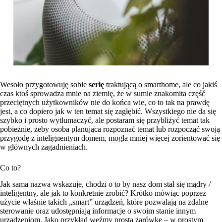
Wesoło przygotowuję sobie
serię
traktującą o smarthome, ale co jakiś
czas ktoś sprowadza mnie na ziemię, że w sumie znakomita część
przeciętnych użytkowników nie do końca wie, co to tak na prawdę
jest, a co dopiero jak w ten temat się zagłębić. Wszystkiego nie da się
szybko i prosto wytłumaczyć, ale postaram się przybliżyć temat tak
pobieżnie, żeby osoba planująca rozpoznać temat lub rozpocząć swoją
przygodę z intelignentym domem, mogła mniej więcej zorientować się
w głównych zagadnieniach.
Co to?
Jak sama nazwa wskazuje, chodzi o to by nasz dom stał się mądry /
inteligentny, ale jak to konkretnie zrobić? Krótko mówiąc poprzez
użycie właśnie takich „smart” urządzeń, które pozwalają na zdalne
sterowanie oraz udostępniają informacje o swoim stanie innym
urządzeniom. Jako przykład weźmy prostą żarówkę – w prostym