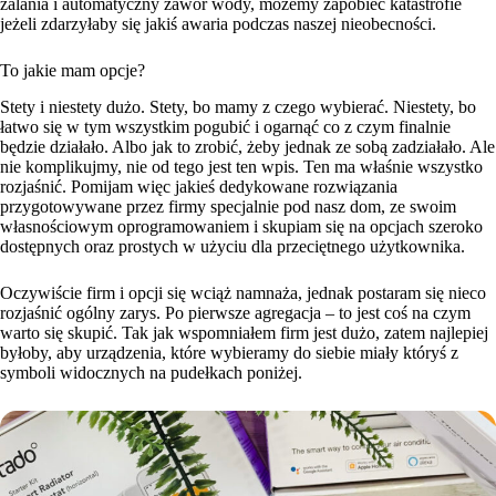
zalania i automatyczny zawór wody, możemy zapobiec katastrofie
jeżeli zdarzyłaby się jakiś awaria podczas naszej nieobecności.
To jakie mam opcje?
Stety i niestety dużo. Stety, bo mamy z czego wybierać. Niestety, bo
łatwo się w tym wszystkim pogubić i ogarnąć co z czym finalnie
będzie działało. Albo jak to zrobić, żeby jednak ze sobą zadziałało. Ale
nie komplikujmy, nie od tego jest ten wpis. Ten ma właśnie wszystko
rozjaśnić. Pomijam więc jakieś dedykowane rozwiązania
przygotowywane przez firmy specjalnie pod nasz dom, ze swoim
własnościowym oprogramowaniem i skupiam się na opcjach szeroko
dostępnych oraz prostych w użyciu dla przeciętnego użytkownika.
Oczywiście firm i opcji się wciąż namnaża, jednak postaram się nieco
rozjaśnić ogólny zarys. Po pierwsze agregacja – to jest coś na czym
warto się skupić. Tak jak wspomniałem firm jest dużo, zatem najlepiej
byłoby, aby urządzenia, które wybieramy do siebie miały któryś z
symboli widocznych na pudełkach poniżej.