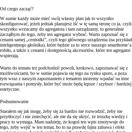
Od czego zacząć?
W sumie każdy może mieć swój własny plan jak to wszystko
skonfigurować, jeżeli jednak planujesz iść w tę samą stronę co ja, czyli
wszystko wrzucamy do agregatora i tam zarządzamy, to generalnie
zacząłbym do tego, żeby ten agregator wybrać. Warto zapoznać się z
cenami samej „centralki”, czyli tego głównego urządzenia (na przykład
inteligentnego głośnika), które będzie za to serce naszego smarthome’a
robiło, a także z cenami i dostępnością akcesoriów, które ten agregator
wspierają.
Warto do tematu też podchodzić powoli, krokowo, zapoznawać się z
możliwościami, bo w sumie pojawia się tego na rynku sporo, a poza
tym wraz z naszym zapoznaniem z tematem możemy wpadać na inne
rozwiązania i pomysły, które być może będą lepsze / szybsze / bardziej
estetyczne.
Podsumowanie
Starałem się jak mogę, żeby się za bardzo nie rozwodzić, żeby nie
przytłoczyć i nie zniechęcić, ale nie da się ukryć, że troszkę wiedzy i
pracy to wymaga. Mam nadzieję, że kogoś ten wpis zmotywuje do
tego, żeby wejść w ten temat, bo to na prawdę fajna zabawa i efekt