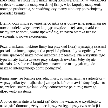
kolo router’a i łączymy z naszą siecią domową. Bramki w większości
są dedykowane dla urządzeń danej firmy, więc kupując urządzenia
nowego producenta, sprawdźmy, czy mamy albo czy potrzebujemy
posiadać bramkę.
Bramki oczywiście również są co jakiś czas odnawiane, pojawiają się
nowe modele, więc nawet kupując urządzenie tej samej marki co
mamy już w domu, warto upewnić się, że nasza bramka będzie
wspierała to nowe akcesorium.
Poza bramkami, niektóre firmy (na przykład
Ikea
) wymagają czasami
posiadania innego sprzętu (na przykład pilota), aby w ogóle być w
stanie sparować nasze nowe urządzenie z bramką. Na wszystkie tego
typu tematy trzeba zawsze przy zakupach uważać, żeby się nie
okazało, że sobie coś kupiliśmy, a nawet nie mamy jak tego do
naszego inteligentnego domu podłączyć.
Pamiętajmy, że bramkę posiadać musić również sam nasz agregator –
w przypadku tych najbardziej znanych, które omawialiśmy, będzie to
najczęściej smart głośnik, który jednocześnie pełni rolę naszego
głosowego asystenta.
A po co generalnie te bramki są? Żeby nie wrzucać wszystkiego w
naszą sieć domową, żeby mieć lepszy zasięg, lepszy czas reakcji i