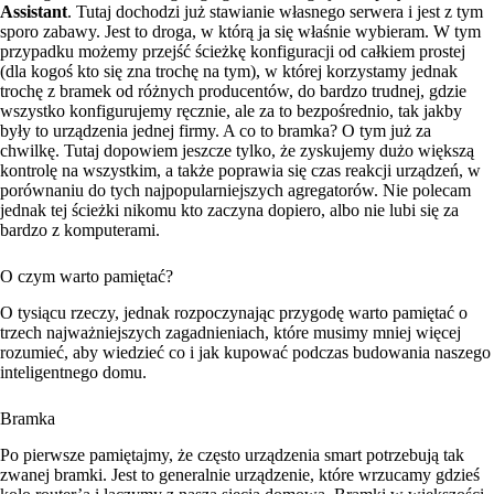
Assistant
. Tutaj dochodzi już stawianie własnego serwera i jest z tym
sporo zabawy. Jest to droga, w którą ja się właśnie wybieram. W tym
przypadku możemy przejść ścieżkę konfiguracji od całkiem prostej
(dla kogoś kto się zna trochę na tym), w której korzystamy jednak
trochę z bramek od różnych producentów, do bardzo trudnej, gdzie
wszystko konfigurujemy ręcznie, ale za to bezpośrednio, tak jakby
były to urządzenia jednej firmy. A co to bramka? O tym już za
chwilkę. Tutaj dopowiem jeszcze tylko, że zyskujemy dużo większą
kontrolę na wszystkim, a także poprawia się czas reakcji urządzeń, w
porównaniu do tych najpopularniejszych agregatorów. Nie polecam
jednak tej ścieżki nikomu kto zaczyna dopiero, albo nie lubi się za
bardzo z komputerami.
O czym warto pamiętać?
O tysiącu rzeczy, jednak rozpoczynając przygodę warto pamiętać o
trzech najważniejszych zagadnieniach, które musimy mniej więcej
rozumieć, aby wiedzieć co i jak kupować podczas budowania naszego
inteligentnego domu.
Bramka
Po pierwsze pamiętajmy, że często urządzenia smart potrzebują tak
zwanej bramki. Jest to generalnie urządzenie, które wrzucamy gdzieś