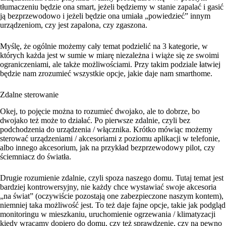
tłumaczeniu będzie ona smart, jeżeli będziemy w stanie zapalać i gasić
ją bezprzewodowo i jeżeli będzie ona umiała „powiedzieć” innym
urządzeniom, czy jest zapalona, czy zgaszona.
Myślę, że ogólnie możemy cały temat podzielić na 3 kategorie, w
których każda jest w sumie w miarę niezależna i wiąże się ze swoimi
ograniczeniami, ale także możliwościami. Przy takim podziale łatwiej
będzie nam zrozumieć wszystkie opcje, jakie daje nam smarthome.
Zdalne sterowanie
Okej, to pojęcie można to rozumieć dwojako, ale to dobrze, bo
dwojako też może to działać. Po pierwsze zdalnie, czyli bez
podchodzenia do urządzenia / włącznika. Krótko mówiąc możemy
sterować urządzeniami / akcesoriami z poziomu aplikacji w telefonie,
albo innego akcesorium, jak na przykład bezprzewodowy pilot, czy
ściemniacz do światła.
Drugie rozumienie zdalnie, czyli spoza naszego domu. Tutaj temat jest
bardziej kontrowersyjny, nie każdy chce wystawiać swoje akcesoria
„na świat” (oczywiście pozostają one zabezpieczone naszym kontem),
niemniej taka możliwość jest. To też daje fajne opcje, takie jak podgląd
monitoringu w mieszkaniu, uruchomienie ogrzewania / klimatyzacji
kiedy wracamy dopiero do domu, czy też sprawdzenie, czy na pewno