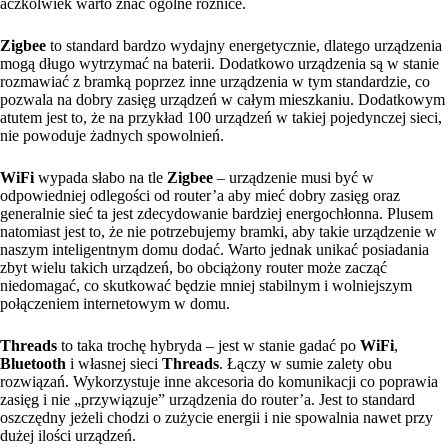
aczkolwiek warto znać ogólne różnice.
Zigbee
to standard bardzo wydajny energetycznie, dlatego urządzenia
mogą długo wytrzymać na baterii. Dodatkowo urządzenia są w stanie
rozmawiać z bramką poprzez inne urządzenia w tym standardzie, co
pozwala na dobry zasięg urządzeń w całym mieszkaniu. Dodatkowym
atutem jest to, że na przykład 100 urządzeń w takiej pojedynczej sieci,
nie powoduje żadnych spowolnień.
WiFi
wypada słabo na tle
Zigbee
– urządzenie musi być w
odpowiedniej odlegości od router’a aby mieć dobry zasięg oraz
generalnie sieć ta jest zdecydowanie bardziej energochłonna. Plusem
natomiast jest to, że nie potrzebujemy bramki, aby takie urządzenie w
naszym inteligentnym domu dodać. Warto jednak unikać posiadania
zbyt wielu takich urządzeń, bo obciążony router może zacząć
niedomagać, co skutkować będzie mniej stabilnym i wolniejszym
połączeniem internetowym w domu.
Threads
to taka trochę hybryda – jest w stanie gadać po
WiFi
,
Bluetooth
i własnej sieci
Threads
. Łączy w sumie zalety obu
rozwiązań. Wykorzystuje inne akcesoria do komunikacji co poprawia
zasięg i nie „przywiązuje” urządzenia do router’a. Jest to standard
oszczędny jeżeli chodzi o zużycie energii i nie spowalnia nawet przy
dużej ilości urządzeń.