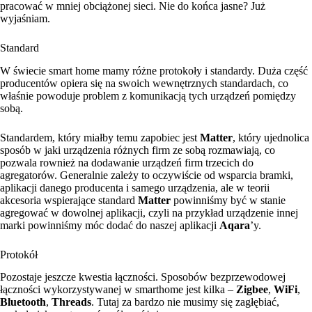
pracować w mniej obciążonej sieci. Nie do końca jasne? Już
wyjaśniam.
Standard
W świecie smart home mamy różne protokoły i standardy. Duża część
producentów opiera się na swoich wewnętrznych standardach, co
właśnie powoduje problem z komunikacją tych urządzeń pomiędzy
sobą.
Standardem, który miałby temu zapobiec jest
Matter
, który ujednolica
sposób w jaki urządzenia różnych firm ze sobą rozmawiają, co
pozwala rownież na dodawanie urządzeń firm trzecich do
agregatorów. Generalnie zależy to oczywiście od wsparcia bramki,
aplikacji danego producenta i samego urządzenia, ale w teorii
akcesoria wspierające standard
Matter
powinniśmy być w stanie
agregować w dowolnej aplikacji, czyli na przykład urządzenie innej
marki powinniśmy móc dodać do naszej aplikacji
Aqara
’y.
Protokół
Pozostaje jeszcze kwestia łączności. Sposobów bezprzewodowej
łączności wykorzystywanej w smarthome jest kilka –
Zigbee
,
WiFi
,
Bluetooth
,
Threads
. Tutaj za bardzo nie musimy się zagłębiać,