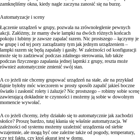
zamknęliśmy okna, kiedy nagle zaczyna zanosić się na burzę.
Automatyzacje i sceny
Łączenie urządzeń w grupy, pozwala na zrównoleglenie pewnych
akcji. Załóżmy, że mamy dwie lampki na dwóch różnych końcach
pokoju i lubimy je zawsze zapalać razem. Nic prostszego – łączymy je
w grupę i od tej pory zarządzamy tym jak jednym urządzeniem –
lampki razem się będą zapalały i gasiły. W zależności od konfiguracji
może się to zadziewać podczas zdalnego sterowania, lub także
podczas fizycznego zapalania jednej lapmki z grupy, reszta może
również automatycznie zmienić swój stan.
A co jeżeli nie chcemy grupować urządzeń na stałe, ale na przykład
fajnie byłoby móc wieczorem w prosty sposób zapalić jakieś boczne
światło i zasłonić rolety i żaluzje? Nic prostszego – robimy sobie scenę
zawierającą dokładnie te czynności i możemy ją sobie w dowolnym
momencie wywołać.
A co jeżeli chcemy, żeby działało się to automatycznie jak zachodzi
słońce? Proszę bardzo, tutaj kłania się właśnie automatyzacja. W
zależności od systemu możemy uzależnić urządzenia od siebie
wzajemnie, ale mogą być one zależne także od pogody, temperatury,
czy też faktu, czy ktoś akurat jest w domu.