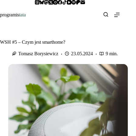
Przejdź
do
treści
programis
tata
WSH #5 – Czym jest smarthome?
Tomasz Borysiewicz
23.05.2024
9 min.