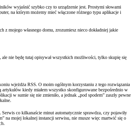
lników wyjaśnić szybko czy to urządzenie jest. Prostymi słowami
puter, na którym możemy mieć włączone różnego typu aplikacje i
adach z mojego własnego domu, zrozumiesz nieco dokładniej jakie
ale nie będę tutaj opisywał wszystkich możliwości, tylko skupię się
łym koniu wjeżdża RSS. O moim ogólnym korzystaniu z tego rozwiązania
acją artykułów kiedy miałem wszystko skonfigurowane bezpośrednio w
plikacji w sumie się nie zmieniło, a jednak „pod spodem” zaszły pewne
kalne.
ą. Serwis co kilkanaście minut automatycznie sprawdza, czy pojawiły
m” na mojej lokalnej instancji serwisu, nie musze więc martwić się o
ch.