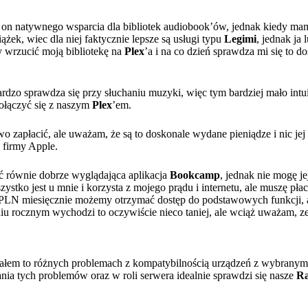
 on natywnego wsparcia dla bibliotek audiobook’ów, jednak kiedy mam 
żek, wiec dla niej faktycznie lepsze są usługi typu
Legimi
, jednak ja
y wrzucić moją bibliotekę na
Plex
’a i na co dzień sprawdza mi się to 
bardzo sprawdza się przy słuchaniu muzyki, więc tym bardziej mało int
połączyć się z naszym
Plex
’em.
owo zapłacić, ale uważam, że są to doskonale wydane pieniądze i nic je
h firmy Apple.
ć równie dobrze wyglądająca aplikacja
Bookcamp
, jednak nie mogę j
zystko jest u mnie i korzysta z mojego prądu i internetu, ale muszę pł
9 PLN miesięcznie możemy otrzymać dostęp do podstawowych funkcji, 
niu rocznym wychodzi to oczywiście nieco taniej, ale wciąż uważam, z
em to różnych problemach z kompatybilnością urządzeń z wybranym 
nia tych problemów oraz w roli serwera idealnie sprawdzi się nasze
Ra