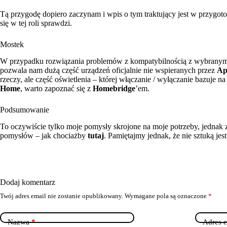
Tą przygodę dopiero zaczynam i wpis o tym traktujący jest w przygo
się w tej roli sprawdzi.
Mostek
W przypadku rozwiązania problemów z kompatybilnością z wybranym
pozwala nam dużą część urządzeń oficjalnie nie wspieranych przez
Ap
rzeczy, ale część oświetlenia – której włączanie / wyłączanie bazuje
Home
, warto zapoznać się z
Homebridge
’em.
Podsumowanie
To oczywiście tylko moje pomysły skrojone na moje potrzeby, jednak z
pomysłów – jak chociażby
tutaj
. Pamiętajmy jednak, że nie sztuką jes
Dodaj komentarz
Twój adres email nie zostanie opublikowany.
Wymagane pola są oznaczone
*
Nazwa
*
Adres e