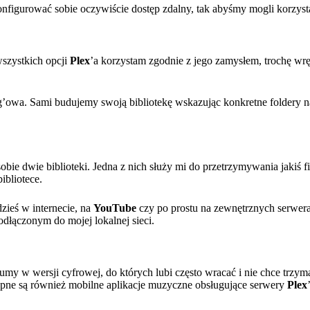
konfigurować sobie oczywiście dostęp zdalny, tak abyśmy mogli korzyst
wszystkich opcji
Plex
’a korzystam zgodnie z jego zamysłem, trochę wrę
ng’owa. Sami budujemy swoją bibliotekę wskazując konkretne foldery n
bie dwie biblioteki. Jedna z nich służy mi do przetrzymywania jakiś fil
ibliotece.
dzieś w internecie, na
YouTube
czy po prostu na zewnętrznych serwerac
dłączonym do mojej lokalnej sieci.
lbumy w wersji cyfrowej, do których lubi często wracać i nie chce trzyma
tępne są również mobilne aplikacje muzyczne obsługujące serwery
Plex