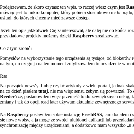
Podejrzewam, że skoro czytasz ten wpis, to raczej wiesz czym jest
Ras
mówiąc jest to mikro komputer, który pobiera stosunkowo mało prądu,
usługi, do których chcemy mieć zawsze dostęp.
Jeżeli ten opis jakkolwiek Cię zainteresował, ale dalej nie do końca 
przykładowe projekty możemy dzięki
Raspberry
zrealizować.
Co z tym zrobić?
Pomysłów na wykorzystanie tego urządzenia są tysiące, od blokerów re
na tym, do czego ja na ten moment zutylizowałem to urządzenie w m
Rss
Na początek news’y. Lubię czytać artykuły z wielu portali, jednak ska
na co dzień pisałem
tutaj
, nie ma więc sensu żebym się powtarzał. To
Reeder
’rze, postanowiłem więc przenieść to do zewnętrznych usług, k
zmiany i tak do opcji read later używam aktualnie zewnętrznego serwi
Na
Raspberry
postawiłem sobie instancję
FreshRSS
, tam dodałem i 
się nowe wpisy, a ja mogę ze swojej ulubionej aplikacji lub przeglądar
synchronizację między urządzeniami, a dodatkowo mam wszystko „u sie