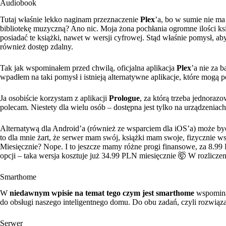
Audiobook
Tutaj właśnie lekko naginam przeznaczenie
Plex
’a, bo w sumie nie ma
bibliotekę muzyczną? Ano nic. Moja żona pochłania ogromne ilości ksią
posiadać te książki, nawet w wersji cyfrowej. Stąd właśnie pomysł, ab
również dostęp zdalny.
Tak jak wspominałem przed chwilą, oficjalna aplikacja
Plex
’a nie za 
wpadłem na taki pomysł i istnieją alternatywne aplikacje, które mogą 
Ja osobiście korzystam z aplikacji
Prologue
, za którą trzeba jednoraz
polecam. Niestety dla wielu osób – dostępna jest tylko na urządzeniac
Alternatywą dla Android’a (również ze wsparciem dla iOS’a) może by
to dla mnie żart, że serwer mam swój, książki mam swoje, fizycznie ws
Miesięcznie? Nope. I to jeszcze mamy różne progi finansowe, za 8.9
opcji – taka wersja kosztuje już 34.99 PLN miesięcznie 🤯 W rozlicze
Smarthome
W
niedawnym wpisie na temat tego czym jest smarthome
wspominał
do obsługi naszego inteligentnego domu. Do obu zadań, czyli rozwiąza
Serwer