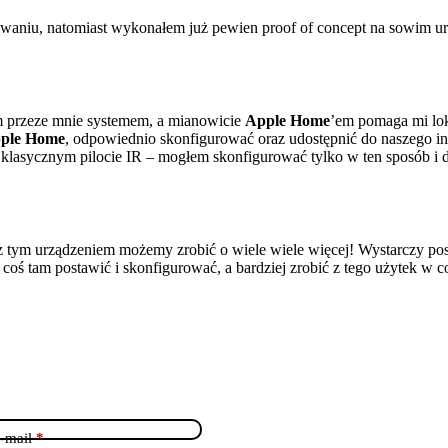
towaniu, natomiast wykonałem już pewien proof of concept na sowim u
 przeze mnie systemem, a mianowicie
Apple Home
’em pomaga mi lok
ple Home
, odpowiednio skonfigurować oraz udostępnić do naszego i
 na klasycznym pilocie IR – mogłem skonfigurować tylko w ten sposób i
 tym urządzeniem możemy zrobić o wiele wiele więcej! Wystarczy poszp
t coś tam postawić i skonfigurować, a bardziej zrobić z tego użytek w 
-mail
*