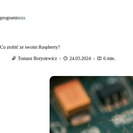
Przejdź
do
treści
programis
tata
Co zrobić ze swoim Raspberry?
Tomasz Borysiewicz
24.05.2024
6 min.