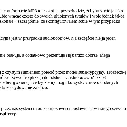
je w formacie MP3 to co stoi na przeszkodzie, żeby wrzucić je jako
 lubię wracać często do swoich ulubionych tytułów i wolę jednak jakoś
doskonale – szczególnie, ze skonfigurowałem sobie w tym przypadku
uicyjna jest w przypadku audiobook’ów. Na szczęście nie ja jeden
j nie brakuje, a dodatkowo prezentuje się bardzo dobrze. Mega
ej z czystym sumieniem polecić przez model subskrypcyjny. Troszeczkę
acić za używanie aplikacji do odsłuchu. Jednorazowo? Jasne!
ale bez gwarancji, że będziemy mogli korzystać z nowo dodanych
e to zdecydowanie za dużo.
przez nas systemem oraz o możliwości postawienia własnego serwera
spberry
.