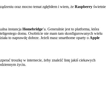
rządzeniu oraz mocno temat zgłębiłem i wiem, że
Raspberry
świetnie
alna instancja
Homebridge
’a. Generalnie jest to platforma, która
nteligentego domu. Osobiście nie mam tam skonfigurowanych wielu
 działa to naprawdę dobrze. Jeżeli masz smarthome oparty o
Apple
erać troszkę w internecie, żeby znaleźć listę jakiś ciekawych
codziennym życiu.