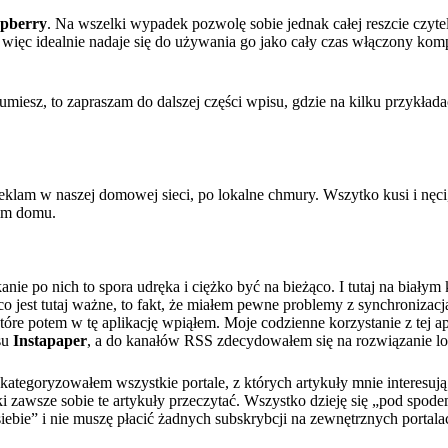
pberry
. Na wszelki wypadek pozwolę sobie jednak całej reszcie czyte
 więc idealnie nadaje się do używania go jako cały czas włączony kom
rozumiesz, to zapraszam do dalszej części wpisu, gdzie na kilku przykł
klam w naszej domowej sieci, po lokalne chmury. Wszytko kusi i nęci, 
oim domu.
kanie po nich to spora udręka i ciężko być na bieżąco. I tutaj na bia
 co jest tutaj ważne, to fakt, że miałem pewne problemy z synchroniz
tóre potem w tę aplikację wpiąłem. Moje codzienne korzystanie z tej a
su
Instapaper
, a do kanałów RSS zdecydowałem się na rozwiązanie lo
skategoryzowałem wszystkie portale, z których artykuły mnie interesuj
ki zawsze sobie te artykuły przeczytać. Wszystko dzieję się „pod spode
bie” i nie muszę płacić żadnych subskrybcji na zewnętrznych portala