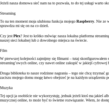
Jeżeli nasza domowa sieć nam na to pozwala, to do tej usługi warto s
Streaming
To na ten moment moja ulubiona funkcja mojego
Raspberry
. Nie ze 
sprawdza mi się on na co dzień.
Czy jest
Plex
? Jest to krótko mówiąc nasza lokalna platforma streami
naszej sieci lokalnej lub z dowolnego miejsca na świecie.
Film
W pierwszej kolejności zajmijmy się filmami – tutaj skonfigurowałem so
streaming’owych online, czy nawet online zakupić w jakiejś cyfrowej b
Druga biblioteka to nasze rodzinne nagrania – tego nie chcę trzymać g
zaciszu mojego domu mogę łatwo obejrzeć je na każdym urządzeniu po
Muzyka
Tej opcji ja osobiście nie wykorzystuję, jednak jeżeli ktoś ma jakieś a
muzycznej online, to może być to świetne rozwiązanie. Wiem, że dos